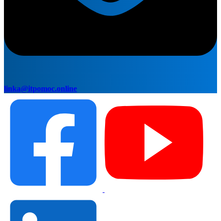
linka@itpomoc.online