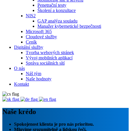
Penetrační testy
Školení a konzultace
NIS2
GAP analýza souladu
Manažer kybernetické bezpečnosti
Microsoft 365
Cloudové služby
Ceník
Digitální služby
Tvorba webových stránek
Vývoj mobilních aplikací
Správa sociálních sítí
O nás
Náš tým
Naše hodnoty
Kontakt
Naše krédo
Spokojenost klienta je pro nás prioritou.
Mluvíme srozumitelně a lidskou řečí.