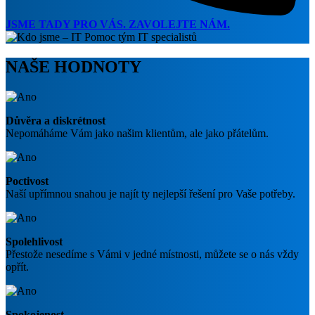
JSME TADY PRO VÁS. ZAVOLEJTE NÁM.
NAŠE HODNOTY
Důvěra a diskrétnost
Nepomáháme Vám jako našim klientům, ale jako přátelům.
Poctivost
Naší upřímnou snahou je najít ty nejlepší řešení pro Vaše potřeby.
Spolehlivost
Přestože nesedíme s Vámi v jedné místnosti, můžete se o nás vždy
opřít.
Spokojenost