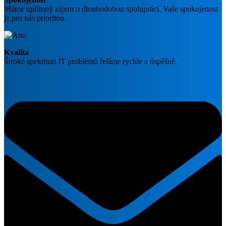
Máme upřímný zájem o dlouhodobou spolupráci. Vaše spokojenost
je pro nás prioritou.
Kvalita
Široké spektrum IT problémů řešíme rychle a úspěšně.