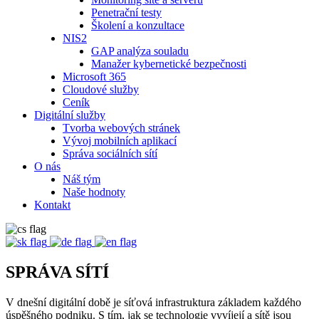
Penetrační testy
Školení a konzultace
NIS2
GAP analýza souladu
Manažer kybernetické bezpečnosti
Microsoft 365
Cloudové služby
Ceník
Digitální služby
Tvorba webových stránek
Vývoj mobilních aplikací
Správa sociálních sítí
O nás
Náš tým
Naše hodnoty
Kontakt
SPRÁVA SÍTÍ
V dnešní digitální době je síťová infrastruktura základem každého
úspěšného podniku. S tím, jak se technologie vyvíjejí a sítě jsou