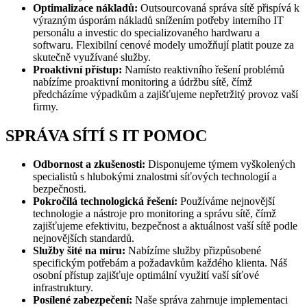
Optimalizace nákladů:
Outsourcovaná správa sítě přispívá k
výrazným úsporám nákladů snížením potřeby interního IT
personálu a investic do specializovaného hardwaru a
softwaru. Flexibilní cenové modely umožňují platit pouze za
skutečně využívané služby.
Proaktivní přístup:
Namísto reaktivního řešení problémů
nabízíme proaktivní monitoring a údržbu sítě, čímž
předcházíme výpadkům a zajišťujeme nepřetržitý provoz vaší
firmy.
SPRÁVA SÍTÍ S IT POMOC
Odbornost a zkušenosti:
Disponujeme týmem vyškolených
specialistů s hlubokými znalostmi síťových technologií a
bezpečnosti.
Pokročilá technologická řešení:
Používáme nejnovější
technologie a nástroje pro monitoring a správu sítě, čímž
zajišťujeme efektivitu, bezpečnost a aktuálnost vaší sítě podle
nejnovějších standardů.
Služby šité na míru:
Nabízíme služby přizpůsobené
specifickým potřebám a požadavkům každého klienta. Náš
osobní přístup zajišťuje optimální využití vaší síťové
infrastruktury.
Posílené zabezpečení:
Naše správa zahrnuje implementaci