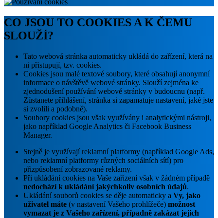
CO JSOU TO COOKIES A K ČEMU
SLOUŽÍ?
Tato webová stránka automaticky ukládá do zařízení, která na
ni přistupují, tzv. cookies.
Cookies jsou malé textové soubory, které obsahují anonymní
informace o návštěvě webové stránky. Slouží zejména ke
zjednodušení používání webové stránky v budoucnu (např.
Zůstanete přihlášení, stránka si zapamatuje nastavení, jaké jste
si zvolili a podobně).
Soubory cookies jsou však využívány i analytickými nástroji,
jako například Google Analytics či Facebook Business
Manager.
Stejně je využívají reklamní platformy (například Google Ads,
nebo reklamní platformy různých sociálních sítí) pro
přizpůsobení zobrazované reklamy.
Při ukládání cookies na Vaše zařízení však v žádném případě
nedochází k ukládání jakýchkoliv osobních údajů
.
Ukládání souborů cookies se děje automaticky a
Vy, jako
uživatel máte
(v nastavení Vašeho prohlížeče)
možnost
vymazat je z Vašeho zařízení, případně zakázat jejich