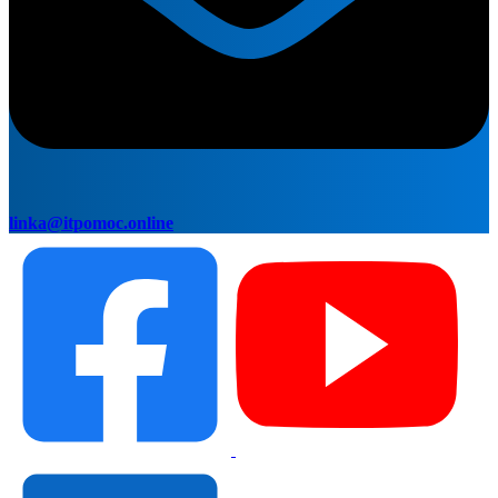
linka@itpomoc.online