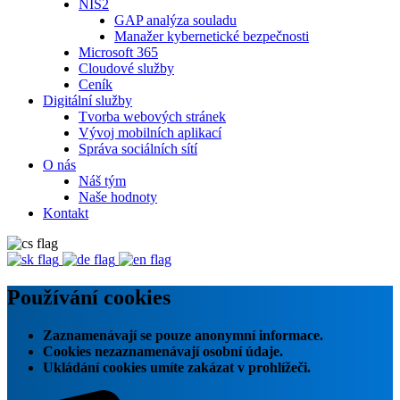
NIS2
GAP analýza souladu
Manažer kybernetické bezpečnosti
Microsoft 365
Cloudové služby
Ceník
Digitální služby
Tvorba webových stránek
Vývoj mobilních aplikací
Správa sociálních sítí
O nás
Náš tým
Naše hodnoty
Kontakt
Používání cookies
Zaznamenávají se pouze anonymní informace.
Cookies nezaznamenávají osobní údaje.
Ukládání cookies umíte zakázat v prohlížeči.